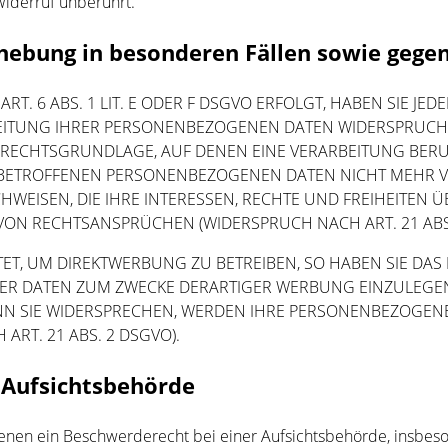
Widerruf unberührt.
hebung in besonderen Fällen sowie gegen
 6 ABS. 1 LIT. E ODER F DSGVO ERFOLGT, HABEN SIE JEDE
ITUNG IHRER PERSONENBEZOGENEN DATEN WIDERSPRUCH EI
GE RECHTSGRUNDLAGE, AUF DENEN EINE VERARBEITUNG BER
 BETROFFENEN PERSONENBEZOGENEN DATEN NICHT MEHR VE
EISEN, DIE IHRE INTERESSEN, RECHTE UND FREIHEITEN Ü
N RECHTSANSPRÜCHEN (WIDERSPRUCH NACH ART. 21 ABS.
, UM DIREKTWERBUNG ZU BETREIBEN, SO HABEN SIE DAS 
 DATEN ZUM ZWECKE DERARTIGER WERBUNG EINZULEGEN; D
NN SIE WIDERSPRECHEN, WERDEN IHRE PERSONENBEZOGEN
RT. 21 ABS. 2 DSGVO).
 Aufsichts­behörde
enen ein Beschwerderecht bei einer Aufsichtsbehörde, insbeso