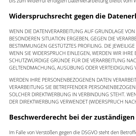
bis zum Widerruf erfolgten Datenverarbeitung bleibt vom 
Widerspruchsrecht gegen die Datener
WENN DIE DATENVERARBEITUNG AUF GRUNDLAGE VON ART.
BESONDEREN SITUATION ERGEBEN, GEGEN DIE VERARBE
BESTIMMUNGEN GESTÜTZTES PROFILING. DIE JEWEILI
WENN SIE WIDERSPRUCH EINLEGEN, WERDEN WIR IHRE
SCHUTZWÜRDIGE GRÜNDE FÜR DIE VERARBEITUNG NACHW
GELTENDMACHUNG, AUSÜBUNG ODER VERTEIDIGUNG VO
WERDEN IHRE PERSONENBEZOGENEN DATEN VERARBEITET
VERARBEITUNG SIE BETREFFENDER PERSONENBEZOGENER
SOLCHER DIREKTWERBUNG IN VERBINDUNG STEHT. WE
DER DIREKTWERBUNG VERWENDET (WIDERSPRUCH NACH A
Beschwerde­recht bei der zuständigen
Im Falle von Verstößen gegen die DSGVO steht den Betroff